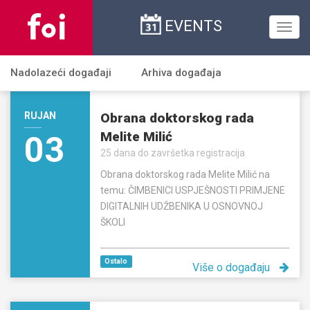
EVENTS
Toggl
navig
Nadolazeći događaji
Arhiva događaja
RUJAN
Obrana doktorskog rada
Melite Milić
03
25 dana do završetka registracija
Obrana doktorskog rada Melite Milić na
temu: ČIMBENICI USPJEŠNOSTI PRIMJENE
DIGITALNIH UDŽBENIKA U OSNOVNOJ
ŠKOLI
Ostalo
Više o događaju