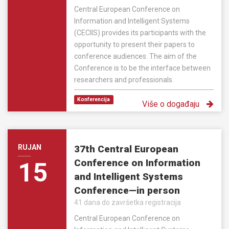
Central European Conference on
Information and Intelligent Systems
(CECIIS) provides its participants with the
opportunity to present their papers to
conference audiences. The aim of the
Conference is to be the interface between
researchers and professionals.
Konferencija
Više o događaju
RUJAN
37th Central European
Conference on Information
15
and Intelligent Systems
Conference—in person
41 dana do završetka registracija
Central European Conference on