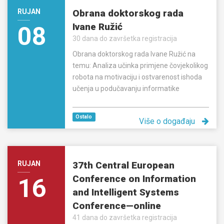
RUJAN
Obrana doktorskog rada
Ivane Ružić
08
30 dana do završetka registracija
Obrana doktorskog rada Ivane Ružić na
temu: Analiza učinka primjene čovjekolikog
robota na motivaciju i ostvarenost ishoda
učenja u podučavanju informatike
Ostalo
Više o događaju
RUJAN
37th Central European
Conference on Information
16
and Intelligent Systems
Conference—online
41 dana do završetka registracija