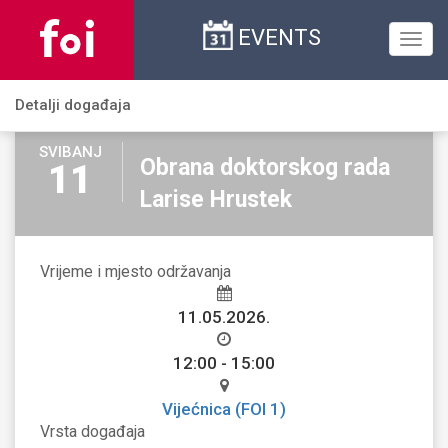
EVENTS
Toggl
navig
Detalji događaja
SVIBANJ
Obrana doktorskog rada
11
Larise Hrustek
Vrijeme i mjesto održavanja
11.05.2026.
12:00 - 15:00
Vijećnica (FOI 1)
Vrsta događaja