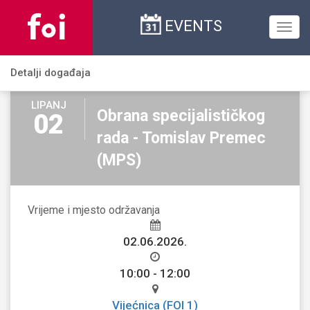
EVENTS
Toggl
navig
Detalji događaja
LIPANJ
Obrana specijalističkog
02
rada - Tomislav Premec
(MPS)
Vrijeme i mjesto održavanja
02.06.2026.
10:00 - 12:00
Vijećnica (FOI 1)