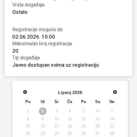
Vrsta događaja
Ostalo
Registracije moguće do
02.06.2026. 10:00
Maksimalan broj registracija
20
Tip događaja
Javno dostupan svima uz registraciju
Lipanj
2026
Po
Ut
Sr
Če
Pe
Su
Ne
1
3
4
5
6
7
2
8
9
10
11
12
13
14
15
16
17
18
19
20
21
22
23
24
25
26
27
28